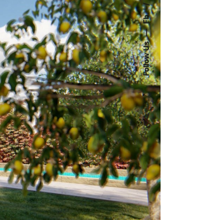
Fb.
—
Follow Us