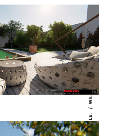
Wh.
Lk.
Ig.