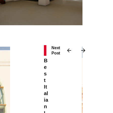
Next
Post
B
e
s
t
It
al
ia
n