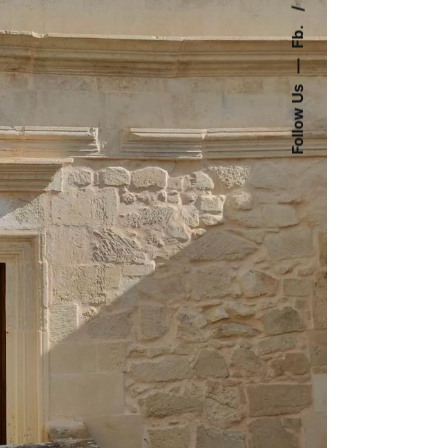
Fb.
—
Follow Us