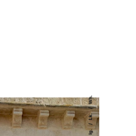
Wh.
Lk.
Ig.